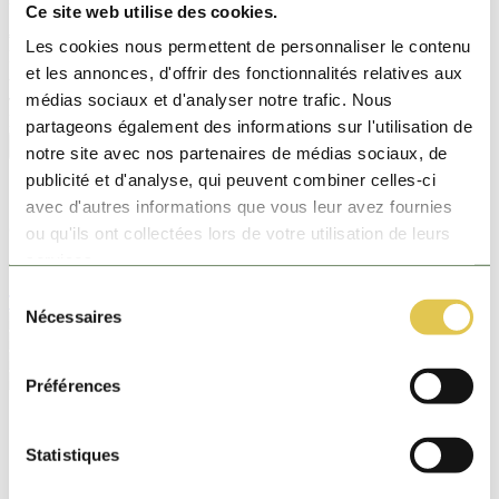
Ce site web utilise des cookies.
€ 10,99
/pièce
Les cookies nous permettent de personnaliser le contenu
Nombre de pièces |
et les annonces, d'offrir des fonctionnalités relatives aux
-
1
+
médias sociaux et d'analyser notre trafic. Nous
En stock
partageons également des informations sur l'utilisation de
Ajouter au panier
notre site avec nos partenaires de médias sociaux, de
publicité et d'analyse, qui peuvent combiner celles-ci
5 jours ouvrablas après rendez-vous
avec d'autres informations que vous leur avez fournies
Spécifications
ou qu'ils ont collectées lors de votre utilisation de leurs
services.
Code de l'articleMARGD07
Sélection
Télécharger fiche technique
20230911 Folder aanleg sedum NL
Nécessaires
du
consentement
Préférences
Livraison gratuite
Fabrication belge
Statistiques
Composition