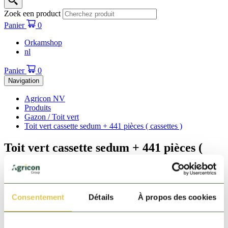
Zoek een product
Panier
0
Orkamshop
nl
Panier
0
Navigation
Agricon NV
Produits
Gazon / Toit vert
Toit vert cassette sedum + 441 pièces ( cassettes )
Toit vert cassette sedum + 441 pièces (
cassettes )
Gazon / Toit vert
Consentement
Détails
À propos des cookies
Le système de toiture végétale prêt à l'emploi - une cassette ' all in
one ' présentant déjà du substrat et des plantes de sedum - destiné
pour une toiture plate ou légèrement inclinée - la forme de la cassette
rens sa pose extrêmement rapide, facile et propre