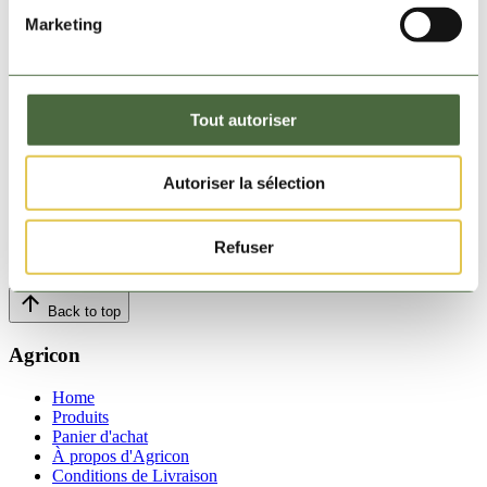
8 - 10 types de sedum différents cultivés sur un substrat
Marketing
minéral
Dimension 1 cassette
40 x 60 cm - hauteur 7 cm - 4,17 cassettes pour couvrir 1m²
Tout autoriser
Capacité de stockage d'eau
Autoriser la sélection
Ca 25 litres / m²
Poids 1 m² cassettes saturées
Refuser
Max. 60 kg
Back to top
Agricon
Home
Produits
Panier d'achat
À propos d'Agricon
Conditions de Livraison